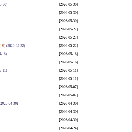
5-30)
[2026-05-30]
[2026-05-30]
[2026-05-30]
[2026-05-27]
[2026-05-27]
[图]
(2026-05-22)
[2026-05-22]
5-16)
[2026-05-16]
[2026-05-16]
5-11)
[2026-05-11]
[2026-05-11]
[2026-05-07]
[2026-05-07]
(2026-04-30)
[2026-04-30]
[2026-04-30]
[2026-04-30]
[2026-04-24]