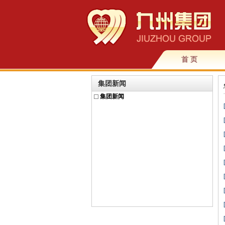
首 页
集团新闻
集团新闻