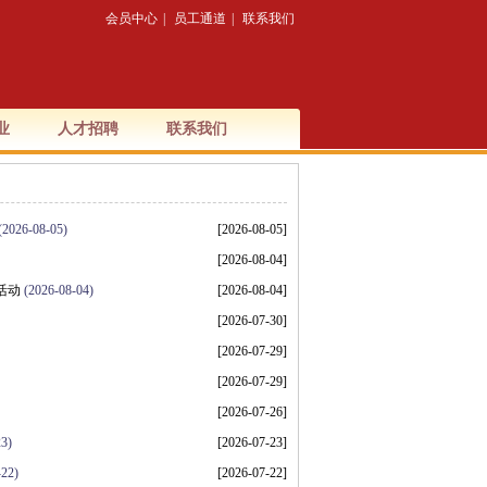
会员中心
|
员工通道
|
联系我们
业
人才招聘
联系我们
(2026-08-05)
[2026-08-05]
[2026-08-04]
活动
(2026-08-04)
[2026-08-04]
[2026-07-30]
[2026-07-29]
[2026-07-29]
[2026-07-26]
23)
[2026-07-23]
-22)
[2026-07-22]